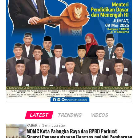
LATEST
TRENDING
VIDEOS
KABAR
3 minggu ago
MDMC Kota Palangka Raya dan BPBD Perkuat
Sinergi Penanggulangan Bencana melalui Pembaruan