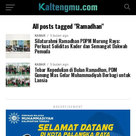
All posts tagged "Ramadhan"
KABAR
5 bulan ago
Silaturahmi Ramadhan PDPM Murung Raya:
Perkuat Soliditas Kader dan Semangat Dakwah
Pemuda
KABAR
5 bulan ago
Tebar Kepedulian di Bulan Ramadhan, PDM
Gunung Mas Gelar Muhammadiyah Berbagi untuk
Lansia
ADVERTISEMENT