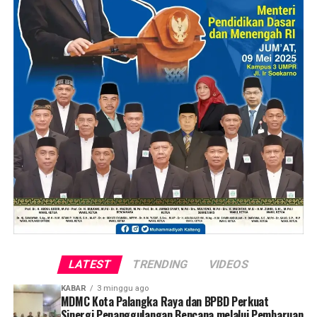
LATEST
TRENDING
VIDEOS
KABAR
3 minggu ago
MDMC Kota Palangka Raya dan BPBD Perkuat
Sinergi Penanggulangan Bencana melalui Pembaruan