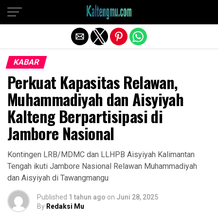
Exit mobile version
KABAR
Perkuat Kapasitas Relawan,
Muhammadiyah dan Aisyiyah
Kalteng Berpartisipasi di
Jambore Nasional
Kontingen LRB/MDMC dan LLHPB Aisyiyah Kalimantan
Tengah ikuti Jambore Nasional Relawan Muhammadiyah
dan Aisyiyah di Tawangmangu
Published
1 tahun ago
on
Juni 28, 2025
By
Redaksi Mu