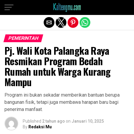
Exit mobile version
PEMERINTAH
Pj. Wali Kota Palangka Raya
Resmikan Program Bedah
Rumah untuk Warga Kurang
Mampu
Program ini bukan sekadar memberikan bantuan berupa
bangunan fisik, tetapi juga membawa harapan baru bagi
penerima manfaat.
Published
2 tahun ago
on
Januari 10, 2025
By
Redaksi Mu