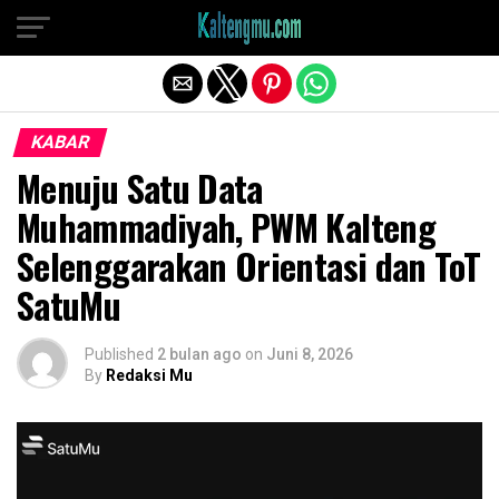
Exit mobile version
KABAR
Menuju Satu Data
Muhammadiyah, PWM Kalteng
Selenggarakan Orientasi dan ToT
SatuMu
Published
2 bulan ago
on
Juni 8, 2026
By
Redaksi Mu