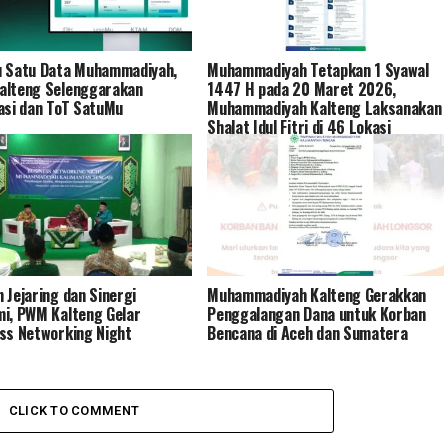
 Satu Data Muhammadiyah,
Muhammadiyah Tetapkan 1 Syawal
alteng Selenggarakan
1447 H pada 20 Maret 2026,
asi dan ToT SatuMu
Muhammadiyah Kalteng Laksanakan
Shalat Idul Fitri di 46 Lokasi
 Jejaring dan Sinergi
Muhammadiyah Kalteng Gerakkan
i, PWM Kalteng Gelar
Penggalangan Dana untuk Korban
ss Networking Night
Bencana di Aceh dan Sumatera
CLICK TO COMMENT